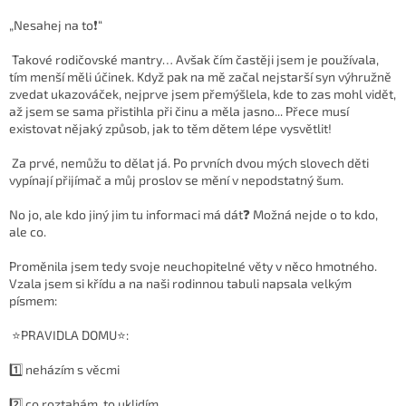
„Nesahej na to❗️“
Takové rodičovské mantry… Avšak čím častěji jsem je používala,
tím menší měli účinek. Když pak na mě začal nejstarší syn výhružně
zvedat ukazováček, nejprve jsem přemýšlela, kde to zas mohl vidět,
až jsem se sama přistihla při činu a měla jasno... Přece musí
existovat nějaký způsob, jak to těm dětem lépe vysvětlit!
Za prvé, nemůžu to dělat já. Po prvních dvou mých slovech děti
vypínají přijímač a můj proslov se mění v nepodstatný šum.
No jo, ale kdo jiný jim tu informaci má dát❓ Možná nejde o to kdo,
ale co.
Proměnila jsem tedy svoje neuchopitelné věty v něco hmotného.
Vzala jsem si křídu a na naši rodinnou tabuli napsala velkým
písmem:
⭐️PRAVIDLA DOMU⭐️:
1️⃣ neházím s věcmi
2️⃣ co roztahám, to uklidím