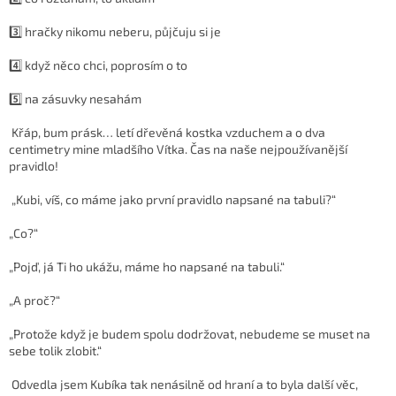
3️⃣ hračky nikomu neberu, půjčuju si je
4️⃣ když něco chci, poprosím o to
5️⃣ na zásuvky nesahám
Křáp, bum prásk… letí dřevěná kostka vzduchem a o dva
centimetry mine mladšího Vítka. Čas na naše nejpoužívanější
pravidlo!
„Kubi, víš, co máme jako první pravidlo napsané na tabuli?“
„Co?“
„Pojď, já Ti ho ukážu, máme ho napsané na tabuli.“
„A proč?“
„Protože když je budem spolu dodržovat, nebudeme se muset na
sebe tolik zlobit.“
Odvedla jsem Kubíka tak nenásilně od hraní a to byla další věc,