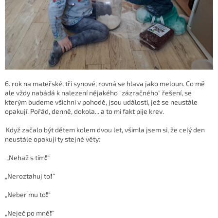
6. rok na mateřské, tři synové, rovná se hlava jako meloun. Co mě
ale vždy nabádá k nalezení nějakého "zázračného" řešení, se
kterým budeme všichni v pohodě, jsou události, jež se neustále
opakují. Pořád, denně, dokola... a to mi fakt pije krev.
Když začalo být dětem kolem dvou let, všimla jsem si, že celý den
neustále opakuji ty stejné věty:
„Nehaž s tím❗️“
„Neroztahuj to❗️“
„Neber mu to❗️“
„Neječ po mně❗️“