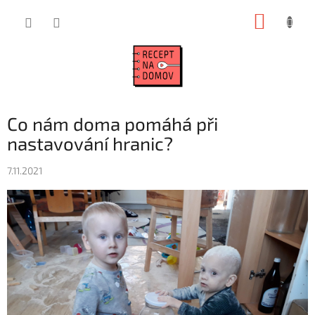
Přejít
NÁKUP
na
obsah
KOŠÍK
Co nám doma pomáhá při
nastavování hranic?
7.11.2021