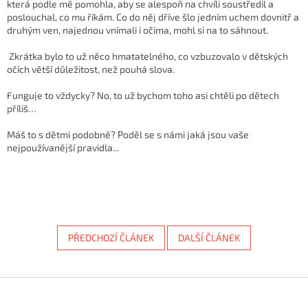
která podle mě pomohla, aby se alespoň na chvíli soustředil a
poslouchal, co mu říkám. Co do něj dříve šlo jedním uchem dovnitř a
druhým ven, najednou vnímali i očima, mohl si na to sáhnout.
Zkrátka bylo to už něco hmatatelného, co vzbuzovalo v dětských
očích větší důležitost, než pouhá slova.
Funguje to vždycky? No, to už bychom toho asi chtěli po dětech
příliš…
Máš to s dětmi podobně? Poděl se s námi jaká jsou vaše
nejpoužívanější pravidla...
PŘEDCHOZÍ ČLÁNEK
DALŠÍ ČLÁNEK
Z
á