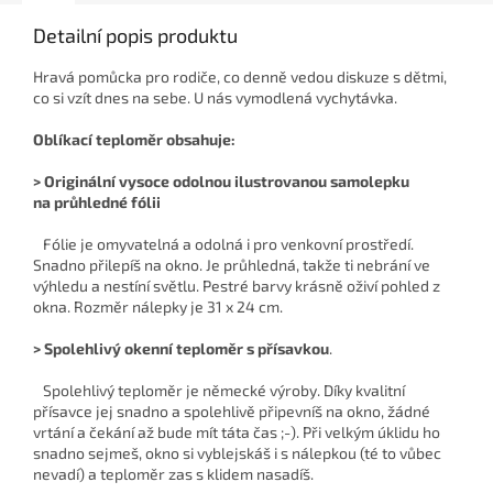
Detailní popis produktu
Hravá pomůcka pro rodiče, co denně vedou diskuze s dětmi,
co si vzít dnes na sebe. U nás vymodlená vychytávka.
Oblíkací teploměr obsahuje:
>
Originální vysoce odolnou ilustrovanou samolepku
na
průhledné fólii
Fólie je omyvatelná a odolná i pro venkovní prostředí.
Snadno přilepíš na okno. Je průhledná, takže ti nebrání ve
výhledu a nestíní světlu. Pestré barvy krásně oživí pohled z
okna. Rozměr nálepky je 31 x 24 cm.
> Spolehlivý o
kenní teploměr s přísavkou
.
Spolehlivý teploměr je německé výroby. Díky kvalitní
přísavce jej snadno a spolehlivě připevníš na okno, žádné
vrtání a čekání až bude mít táta čas ;-). Při velkým úklidu ho
snadno sejmeš, okno si vyblejskáš i s nálepkou (té to vůbec
nevadí) a teploměr zas s klidem nasadíš.