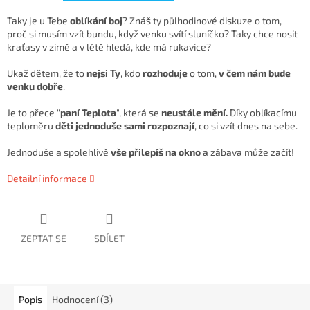
Taky je u Tebe
oblíkání boj
? Znáš ty půlhodinové diskuze o tom,
proč si musím vzít bundu, když venku svítí sluníčko? Taky chce nosit
kraťasy v zimě a v létě hledá, kde má rukavice?
Ukaž dětem, že to
nejsi Ty
, kdo
rozhoduje
o tom,
v čem nám bude
venku dobře
.
Je to přece "
paní Teplota
", která se
neustále mění.
Díky oblíkacímu
teploměru
děti jednoduše sami rozpoznají
, co si vzít dnes na sebe.
Jednoduše a spolehlivě
vše přilepíš na okno
a zábava může začít!
Detailní informace
ZEPTAT SE
SDÍLET
Popis
Hodnocení (3)