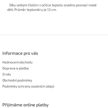
Díky velkým číslům i ručičce teplotu snadno poznají i malé
děti. Průměr teploměru je 13 cm.
Z
á
p
a
Informace pro vás
t
Hodnocení obchodu
í
Doprava a platba
O nás
Obchodní podmínky
Podmínky ochrany osobních údajů
Přijímáme online platby